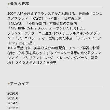
最近の投稿
100年の時を超えてフランスで愛され続ける、最高峰サロンコ
スメブランド 「PAYOT（パイヨ）」日本再上陸！
【NEWS】 「不動産部門」本格始動のご案内
「NISHIKIN Online Shop」オープンいたしました。
フランス・ブルターニュ生まれのナチュラルスキンケアブラ
ンド『アルゴロジー』が、阪急うめだ本店 「フランスフェア
2023」に初出品！
100％天然由来、美容液成分33種配合。チューブ容器で快適
な使い心地 肌を柔らかくするブースター発想の進化系クレン
ジング 「ブリリアントスハダ クレンジングバーム」新登
場！ ２０２３年２月２２日発売
アーカイブ
2026.6
2025.6
2024.5
2023.3