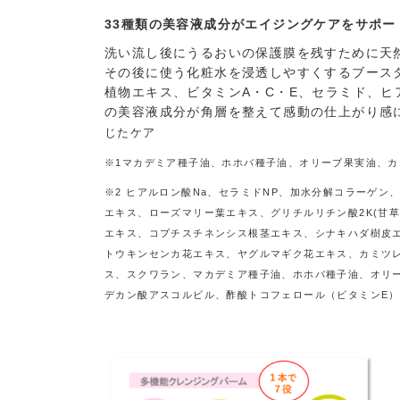
33
種類の美容液成分がエイジングケアをサポー
洗い流し後にうるおいの保護膜を残すために天
その後に使う化粧水を浸透しやすくするブース
植物エキス、ビタミンA・C・E、セラミド、ヒ
の美容液成分が角層を整えて感動の仕上がり感
じたケア
※1マカデミア種子油、ホホバ種子油、オリーブ果実油、
※2 ヒアルロン酸Na、セラミドNP、加水分解コラーゲ
エキス、ローズマリー葉エキス、グリチルリチン酸2K(甘
エキス、コプチスチネンシス根茎エキス、シナキハダ樹皮
トウキンセンカ花エキス、ヤグルマギク花エキス、カミツ
ス、スクワラン、マカデミア種子油、ホホバ種子油、オリ
デカン酸アスコルビル、酢酸トコフェロール（ビタミンE）