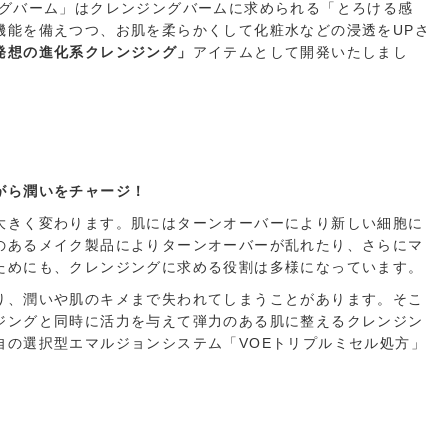
ングバーム」はクレンジングバームに求められる「とろける感
機能を備えつつ、お肌を柔らかくして化粧水などの浸透をUPさ
発想の進化系クレンジング」
アイテムとして開発いたしまし
がら潤いをチャージ！
大きく変わります。肌にはターンオーバーにより新しい細胞に
のあるメイク製品によりターンオーバーが乱れたり、さらにマ
ためにも、クレンジングに求める役割は多様になっています。
り、潤いや肌のキメまで失われてしまうことがあります。そこ
ジングと同時に活力を与えて弾力のある肌に整えるクレンジン
自の選択型エマルジョンシステム「VOEトリプルミセル処方」