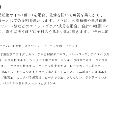
ト
然植物オイル7種※1を配合、乾燥を防いで角質を柔らかくし、
ターとしての役割を果たします。さらに、和漢植物や西洋由来
アルロン酸などのエイジングケア*成分を配合。合計33種類※2
に、洗えば洗うほどに至極のうるおい肌に導きます。
*年齢に応
カニナバラ果実油、スクワラン、ピーナッツ油、ヒマシ油
ン、水溶性プロテオグリカン、加水分解酵母エキス、トレハロース、アロエベラ葉
草)、トウキ根エキス、シャクヤク根エキス、センキュウ根茎エキス、ジオウ根
エキス、オウゴン根エキス、クチナシ果実エキス、ローマカミツレ花エキス、
レ花エキス、セイヨウオトギリソウ花／葉／茎エキス、フユボダイジュ花エキ
ーブ果実油、カニナバラ果実油、ピーナッツ油、グリセリン、テトラヘキシル
、パルミチン酸レチノール（ビタミンA）