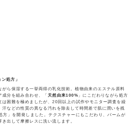
ョン処方」
ながら保湿する一挙両得の乳化技術。植物由来のエステル原料
ア成分を組み合わせ、「
天然由来100%
」にこだわりながら処方
立は困難を極めましたが、20回以上の試作やモニター調査を繰
・汗などの性質の異なる汚れを除去して時間差で肌に潤いを残
ル処方」を開発しました。テクスチャーにもこだわり、バームが
浮き出して摩擦レスに洗い流します。