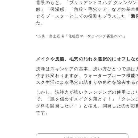
背景のもと、「ブリリアントスハダ クレンジ
触」「保湿感」「角栓・毛穴ケア」などの基本
せるブースターとしての役割もプラスした
「新
た。
*出典：富士経済「化粧品マーケティング要覧2021」
メイクや皮脂、毛穴の汚れを選択的にオフしな
洗浄はスキンケアの基本、洗い方ひとつで肌は
生まれ変わりますが、ウォータープルーフ機能
スク生活による毛穴の詰まりや角栓を除去する
しかし、洗浄力が強いクレンジングの使用によ
で、「肌を傷めずメイクを落とす！」「クレン
グ料を開発したい！」と考え、開発したのが独
です。